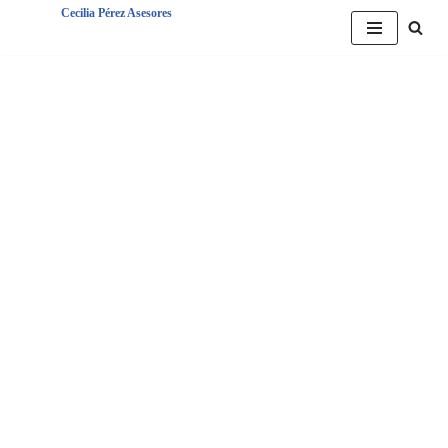
Cecilia Pérez Asesores
Saltar
al
contenido