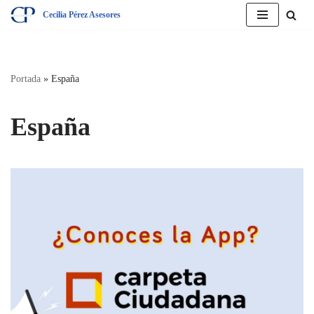
Cecilia Pérez Asesores
Saltar
al
contenido
Portada
»
España
España